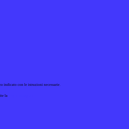
o indicato con le istruzioni necessarie.
ite la
Login Spaggiari