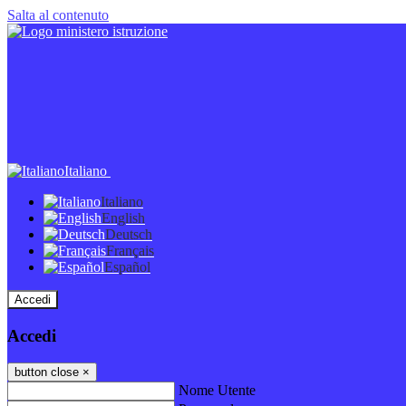
Salta al contenuto
Italiano
Italiano
English
Deutsch
Français
Español
Accedi
Accedi
button close
×
Nome Utente