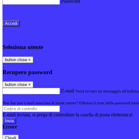
Password
Password dimenticata?
-
Entra con SPID
Entra con CIE
Seleziona utente
button close
×
Recupero password
button close
×
E-mail
Verrà inviato un messaggio all'indirizz
Non hai una e-mail associata al nome utente? Effettua il reset della password tram
E-mail inviata, si prega di controllare la casella di posta elettronica!
Errore
Chiudi