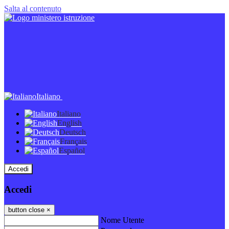
Salta al contenuto
Italiano
Italiano
English
Deutsch
Français
Español
Accedi
Accedi
button close
×
Nome Utente