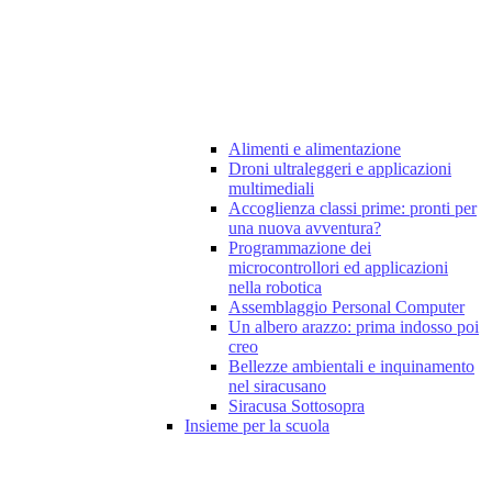
Alimenti e alimentazione
Droni ultraleggeri e applicazioni
multimediali
Accoglienza classi prime: pronti per
una nuova avventura?
Programmazione dei
microcontrollori ed applicazioni
nella robotica
Assemblaggio Personal Computer
Un albero arazzo: prima indosso poi
creo
Bellezze ambientali e inquinamento
nel siracusano
Siracusa Sottosopra
Insieme per la scuola