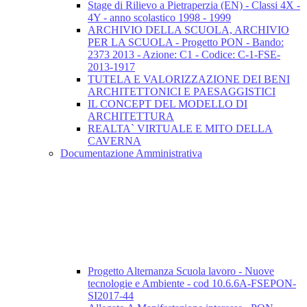
Stage di Rilievo a Pietraperzia (EN) - Classi 4X -
4Y - anno scolastico 1998 - 1999
ARCHIVIO DELLA SCUOLA, ARCHIVIO
PER LA SCUOLA - Progetto PON - Bando:
2373 2013 - Azione: C1 - Codice: C-1-FSE-
2013-1917
TUTELA E VALORIZZAZIONE DEI BENI
ARCHITETTONICI E PAESAGGISTICI
IL CONCEPT DEL MODELLO DI
ARCHITETTURA
REALTA` VIRTUALE E MITO DELLA
CAVERNA
Documentazione Amministrativa
Progetto Alternanza Scuola lavoro - Nuove
tecnologie e Ambiente - cod 10.6.6A-FSEPON-
SI2017-44