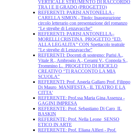
VERTICALE STRUMENTO DI RACCORDO
TRA I E II GRADO (PROGETTO)
REFERENTI: PARISI ANTONELLA -
CARELLA SIMON - Titolo: Inaugurazione
circolo letterario con presentazione del romanzo
“Le streghe di Lenzavacche”
REFERENTI: PARISI ANTONELLA–
MORELLI CRISTINA_PROGETTO “ED.
ALLA LEGALITA” CON Spettacolo teatrale
“Le streghe di Lenzavacche”
REFERENTI: Docenti di sostegno: Parisi A.,
Vitale R., Ambrogio A., Cerami V., Coppola S.,
Trommino L._PROGETTO DI RICICLO
CREATIVO “TI RACCONTO LA MIA
SCUOLA”
REFERENTI: Prof. Angela Gallaro Prof. Filippo
Di Mauro_MANIFESTA - IL TEATRO E LA
CITTA'
REFERENTE: Prof.ssa Maria Gina Assenza -
GAGINI IMPRESA
REFERENTE: Prof. Sebastiano Di Caro_IL
BASKIN
REFERENTE: Prof. Nella Leone_SENSO
ETICO IN ARTE
REFERENTE: Prof. Eliana Alfieri - Prof.