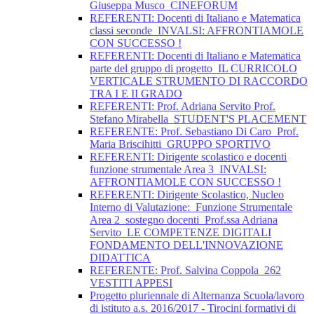
Giuseppa Musco_CINEFORUM
REFERENTI: Docenti di Italiano e Matematica
classi seconde_INVALSI: AFFRONTIAMOLE
CON SUCCESSO !
REFERENTI: Docenti di Italiano e Matematica
parte del gruppo di progetto_IL CURRICOLO
VERTICALE STRUMENTO DI RACCORDO
TRA I E II GRADO
REFERENTI: Prof. Adriana Servito Prof.
Stefano Mirabella_STUDENT'S PLACEMENT
REFERENTE: Prof. Sebastiano Di Caro_Prof.
Maria Briscihitti_GRUPPO SPORTIVO
REFERENTI: Dirigente scolastico e docenti
funzione strumentale Area 3_INVALSI:
AFFRONTIAMOLE CON SUCCESSO !
REFERENTI: Dirigente Scolastico, Nucleo
Interno di Valutazione:_Funzione Strumentale
Area 2_sostegno docenti_Prof.ssa Adriana
Servito_LE COMPETENZE DIGITALI
FONDAMENTO DELL'INNOVAZIONE
DIDATTICA
REFERENTE: Prof. Salvina Coppola_262
VESTITI APPESI
Progetto pluriennale di Alternanza Scuola/lavoro
di istituto a.s. 2016/2017 - Tirocini formativi di