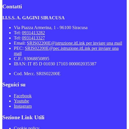
Contatti
I.I.S.S. A. GAGINI SIRACUSA
Via Piazza Armerina, 1 - 96100 Siracusa
Tel:
0931413282
Tel:
0931413327
Email:
SRIS02200E@istruzione.it
Link per inviare una mail
PEC:
SRIS02200E@pec.istruzione.it
Link per inviare una
mail
C.F.: 93068850895
IBAN: IT 85 D 01030 17103 000002035387
Cod. Mecc. SRIS02200E
Seguici su
Facebook
Youtube
Instagram
Sezione Link Utili
Cookie policy