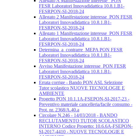
Allegato A Manifestazione interesse_ PON
FESR Laboratori Innovadidattica 10.8.1.B1-
FESRPON-SI-2018-24
Allegato 2 Manifestazione interesse_PON FESR
Laboratori Innovadidattica 10.8.1.B1-
FESRPON-SI-2018-24
Allegato 1 Manifestazione interesse_PON FESR
Laboratori Innovadidattica 10.8.1.B1-
FESRPON-SI-2018-24
Determina_a_contrarre_MEPA PON FESR
Laboratori Innovadidattica 10.8.1.B1-
FESRPON-SI-2018-24
Avviso Manifestazione interesse_PON FESR
Laboratori Innovadidattica 10.8.1.B1-
FESRPON-SI-2018-24
Errata corrige - Bando PON ASL Selezione
Tutor scolastico NUOVE TECNOLOGIE E
AMBIENTE
Progetto PON 10.1.1A-FSEPON-SI-2017-23 -
Preventivo materiale cancelleria/facile consumo -
Prot. nr. 2368/A.40.a
Circolare N.246 - 14/03/2018 - BANDO
RECLUTAMENTO TUTOR SCOLASTICO
INTERNO Codice Progetto: 10.6.6A-FSEPON-
SI-2017-4410 - NUOVE TECNOLOGIE E