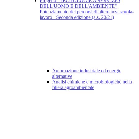
Progetto "TECNOLOGIE A SERVIZIO
DELL'UOMO E DELL'AMBIENTE"
Potenziamento dei percorsi di alternanza scuola-
lavoro - Seconda edizione (a.s. 20/21)
Automazione industriale ed energie
alternative
Analisi chimiche e microbiologiche nella
filiera agroambientale