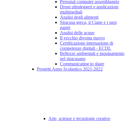
Personal computer assemblaggio
Droni ultraleggeri e applicazioni
multimediali
Analisi degli alimenti
Siracusa greca, il Ciane e i suoi
papiri
Analisi delle acque
Il vecchio diventa nuovo
Certificazione internazione di
competenze digitali - ECDL
Bellezze ambientali e inquinamento
nel siracusano
Communicating to share
Progetti Anno Scolastico 2021-2022
Arte, scienze e tecnologie creative