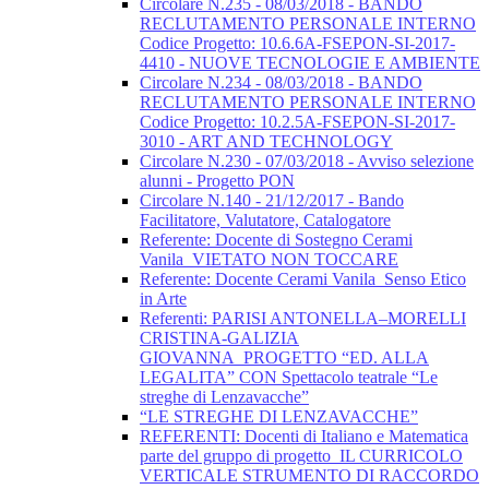
Circolare N.235 - 08/03/2018 - BANDO
RECLUTAMENTO PERSONALE INTERNO
Codice Progetto: 10.6.6A-FSEPON-SI-2017-
4410 - NUOVE TECNOLOGIE E AMBIENTE
Circolare N.234 - 08/03/2018 - BANDO
RECLUTAMENTO PERSONALE INTERNO
Codice Progetto: 10.2.5A-FSEPON-SI-2017-
3010 - ART AND TECHNOLOGY
Circolare N.230 - 07/03/2018 - Avviso selezione
alunni - Progetto PON
Circolare N.140 - 21/12/2017 - Bando
Facilitatore, Valutatore, Catalogatore
Referente: Docente di Sostegno Cerami
Vanila_VIETATO NON TOCCARE
Referente: Docente Cerami Vanila_Senso Etico
in Arte
Referenti: PARISI ANTONELLA–MORELLI
CRISTINA-GALIZIA
GIOVANNA_PROGETTO “ED. ALLA
LEGALITA” CON Spettacolo teatrale “Le
streghe di Lenzavacche”
“LE STREGHE DI LENZAVACCHE”
REFERENTI: Docenti di Italiano e Matematica
parte del gruppo di progetto_IL CURRICOLO
VERTICALE STRUMENTO DI RACCORDO