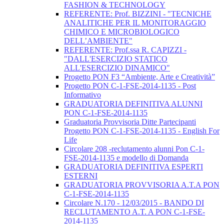
FASHION & TECHNOLOGY
REFERENTE: Prof. BIZZINI - "TECNICHE
ANALITICHE PER IL MONITORAGGIO
CHIMICO E MICROBIOLOGICO
DELL’AMBIENTE"
REFERENTE: Prof.ssa R. CAPIZZI -
"DALL'ESERCIZIO STATICO
ALL'ESERCIZIO DINAMICO"
Progetto PON F3 “Ambiente, Arte e Creatività”
Progetto PON C-1-FSE-2014-1135 - Post
Informativo
GRADUATORIA DEFINITIVA ALUNNI
PON C-1-FSE-2014-1135
Graduatoria Provvisoria Ditte Partecipanti
Progetto PON C-1-FSE-2014-1135 - English For
Life
Circolare 208 -reclutamento alunni Pon C-1-
FSE-2014-1135 e modello di Domanda
GRADUATORIA DEFINITIVA ESPERTI
ESTERNI
GRADUATORIA PROVVISORIA A.T.A PON
C-1-FSE-2014-1135
Circolare N.170 - 12/03/2015 - BANDO DI
RECLUTAMENTO A.T. A PON C-1-FSE-
2014-1135