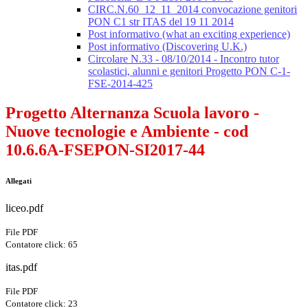
CIRC.N.60_12_11_2014 convocazione genitori
PON C1 str ITAS del 19 11 2014
Post informativo (what an exciting experience)
Post informativo (Discovering U.K.)
Circolare N.33 - 08/10/2014 - Incontro tutor
scolastici, alunni e genitori Progetto PON C-1-
FSE-2014-425
Progetto Alternanza Scuola lavoro -
Nuove tecnologie e Ambiente - cod
10.6.6A-FSEPON-SI2017-44
Allegati
liceo.pdf
File PDF
Contatore click: 65
itas.pdf
File PDF
Contatore click: 23