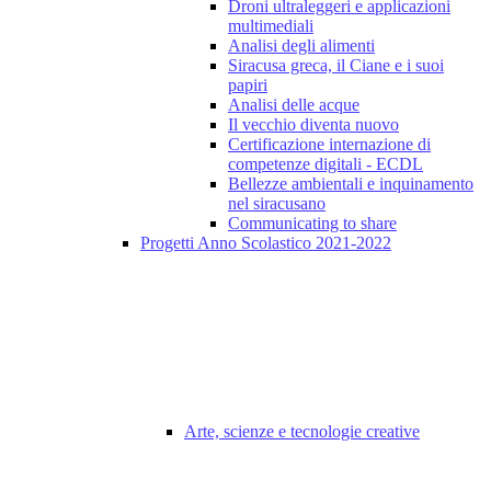
Droni ultraleggeri e applicazioni
multimediali
Analisi degli alimenti
Siracusa greca, il Ciane e i suoi
papiri
Analisi delle acque
Il vecchio diventa nuovo
Certificazione internazione di
competenze digitali - ECDL
Bellezze ambientali e inquinamento
nel siracusano
Communicating to share
Progetti Anno Scolastico 2021-2022
Arte, scienze e tecnologie creative