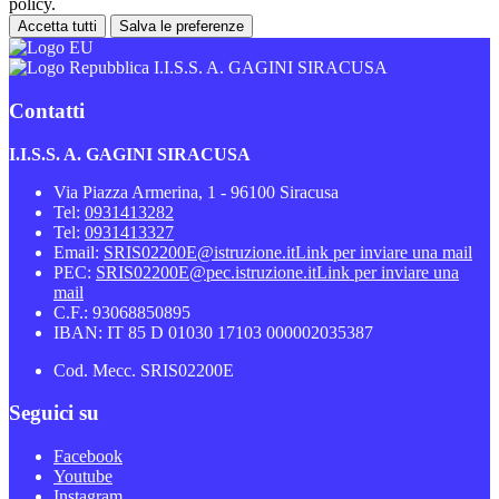
policy.
Accetta tutti
Salva le preferenze
I.I.S.S. A. GAGINI SIRACUSA
Contatti
I.I.S.S. A. GAGINI SIRACUSA
Via Piazza Armerina, 1 - 96100 Siracusa
Tel:
0931413282
Tel:
0931413327
Email:
SRIS02200E@istruzione.it
Link per inviare una mail
PEC:
SRIS02200E@pec.istruzione.it
Link per inviare una
mail
C.F.: 93068850895
IBAN: IT 85 D 01030 17103 000002035387
Cod. Mecc. SRIS02200E
Seguici su
Facebook
Youtube
Instagram