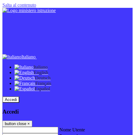
Salta al contenuto
Italiano
Italiano
English
Deutsch
Français
Español
Accedi
Accedi
button close
×
Nome Utente