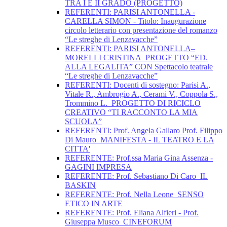
TRA I E II GRADO (PROGETTO)
REFERENTI: PARISI ANTONELLA -
CARELLA SIMON - Titolo: Inaugurazione
circolo letterario con presentazione del romanzo
“Le streghe di Lenzavacche”
REFERENTI: PARISI ANTONELLA–
MORELLI CRISTINA_PROGETTO “ED.
ALLA LEGALITA” CON Spettacolo teatrale
“Le streghe di Lenzavacche”
REFERENTI: Docenti di sostegno: Parisi A.,
Vitale R., Ambrogio A., Cerami V., Coppola S.,
Trommino L._PROGETTO DI RICICLO
CREATIVO “TI RACCONTO LA MIA
SCUOLA”
REFERENTI: Prof. Angela Gallaro Prof. Filippo
Di Mauro_MANIFESTA - IL TEATRO E LA
CITTA'
REFERENTE: Prof.ssa Maria Gina Assenza -
GAGINI IMPRESA
REFERENTE: Prof. Sebastiano Di Caro_IL
BASKIN
REFERENTE: Prof. Nella Leone_SENSO
ETICO IN ARTE
REFERENTE: Prof. Eliana Alfieri - Prof.
Giuseppa Musco_CINEFORUM