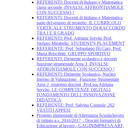
REFERENTI: Docenti di Italiano e Matematica
classi seconde_INVALSI: AFFRONTIAMOLE
CON SUCCESSO !
REFERENTI: Docenti di Italiano e Matematica
parte del gruppo di progetto_IL CURRICOLO
VERTICALE STRUMENTO DI RACCORDO
TRA I E II GRADO
REFERENTI: Prof. Adriana Servito Prof.
Stefano Mirabella_STUDENT'S PLACEMENT
REFERENTE: Prof. Sebastiano Di Caro_Prof.
Maria Briscihitti_GRUPPO SPORTIVO
REFERENTI: Dirigente scolastico e docenti
funzione strumentale Area 3_INVALSI:
AFFRONTIAMOLE CON SUCCESSO !
REFERENTI: Dirigente Scolastico, Nucleo
Interno di Valutazione:_Funzione Strumentale
Area 2_sostegno docenti_Prof.ssa Adriana
Servito_LE COMPETENZE DIGITALI
FONDAMENTO DELL'INNOVAZIONE
DIDATTICA
REFERENTE: Prof. Salvina Coppola_262
VESTITI APPESI
Progetto pluriennale di Alternanza Scuola/lavoro
di istituto a.s. 2016/2017 - Tirocini formativi di
Educazione al lavoro - GAGINIMPRESA ART,